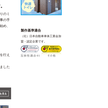
す。
りのミ
事の手
始め、
製作基準適合
（社）日本自動車車体工業会加
盟・認定企業です。
。
を行え
ました
を見る