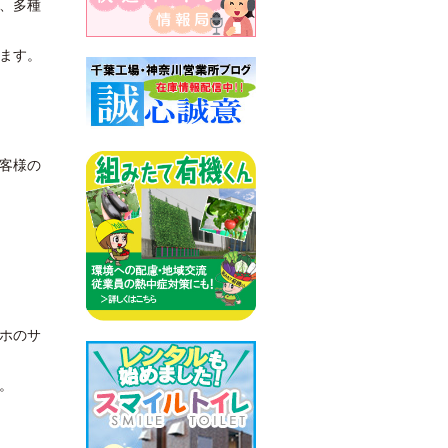
、多種
ます。
客様の
ホのサ
。