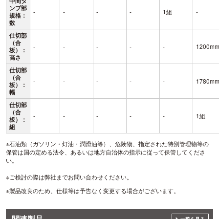
中間ダ
ンプ部
-
-
-
-
1組
-
規格：
数
仕切部
（合
-
-
-
-
-
1200m
板）：
高さ
仕切部
（合
-
-
-
-
-
1780m
板）：
幅
仕切部
（合
-
-
-
-
-
1組
板）：
組
※石油類（ガソリン・灯油・潤滑油等）、危険物、指定された特別管理物等の
保管は国の定める法令、あるいは地方自治体の指示に従って保管してくださ
い。
※ご検討の際は弊社までお問い合わせください。
※製品改良のため、仕様等は予告なく変更する場合がございます。
関連製品