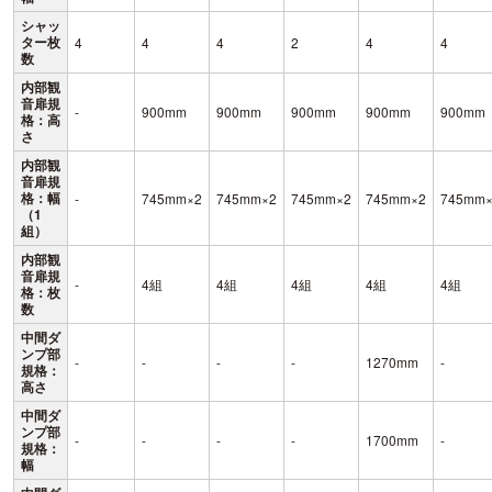
シャッ
ター枚
4
4
4
2
4
4
数
内部観
音扉規
-
900mm
900mm
900mm
900mm
900mm
格：高
さ
内部観
音扉規
格：幅
-
745mm×2
745mm×2
745mm×2
745mm×2
745mm
（1
組）
内部観
音扉規
-
4組
4組
4組
4組
4組
格：枚
数
中間ダ
ンプ部
-
-
-
-
1270mm
-
規格：
高さ
中間ダ
ンプ部
-
-
-
-
1700mm
-
規格：
幅