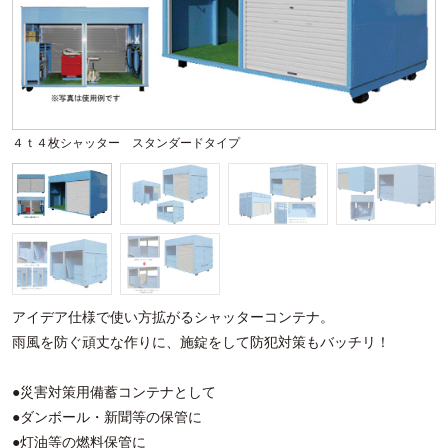
４ｔ４枚シャッター スタンダードタイプ
４
アイデア仕様で使い方拡がるシャッターコンテナ。
雨風を防ぐ頑丈な作りに、施錠をして防犯対策もバッチリ！
●災害対策用備蓄コンテナとして
●ダンボール・新聞等の保管に
●灯油等の燃料保管に