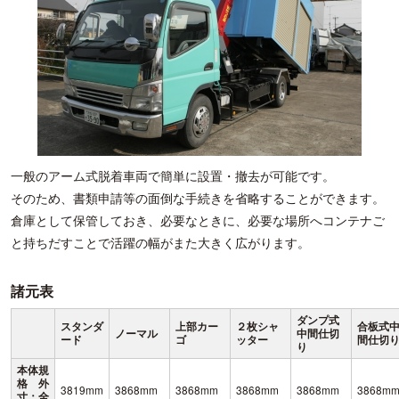
一般のアーム式脱着車両で簡単に設置・撤去が可能です。
そのため、書類申請等の面倒な手続きを省略することができます。
倉庫として保管しておき、必要なときに、必要な場所へコンテナご
と持ちだすことで活躍の幅がまた大きく広がります。
諸元表
ダンプ式
スタンダ
上部カー
２枚シャ
合板式
ノーマル
中間仕切
ード
ゴ
ッター
間仕切
り
本体規
格 外
3819mm
3868mm
3868mm
3868mm
3868mm
3868m
寸：全