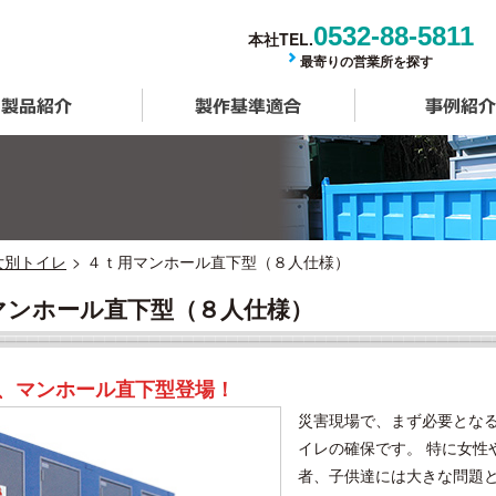
0532-88-5811
本社TEL.
最寄りの営業所を探す
製品紹介
製作基準適合
女別トイレ
４ｔ用マンホール直下型（８人仕様）
マンホール直下型（８人仕様）
、マンホール直下型登場！
災害現場で、まず必要とな
イレの確保です。 特に女性
者、子供達には大きな問題