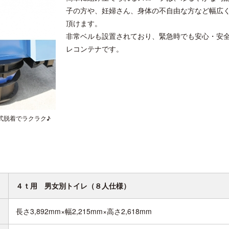
子の方や、妊婦さん、身体の不自由な方など幅広
頂けます。
非常ベルも設置されており、緊急時でも安心・安
レコンテナです。
式脱着でラクラク♪
４ｔ用 男女別トイレ（８人仕様）
長さ3,892mm×幅2,215mm×高さ2,618mm