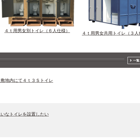
４ｔ用男女別トイレ（６人仕様）
４ｔ用男女共用トイレ（３人
一覧
敷地内にて４ｔ３Ｓトイレ
いなトイレを設置したい