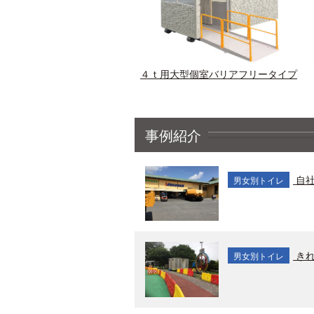
４ｔ用大型個室バリアフリータイプ
事例紹介
自社
男女別トイレ
きれ
男女別トイレ