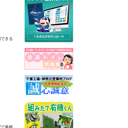
！
用できる
配で車椅