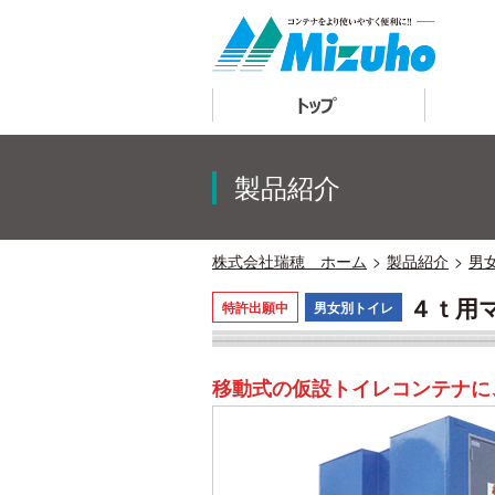
トップ
製品紹介
株式会社瑞穂 ホーム
製品紹介
男
４ｔ用
特許出願中
男女別トイレ
移動式の仮設トイレコンテナに