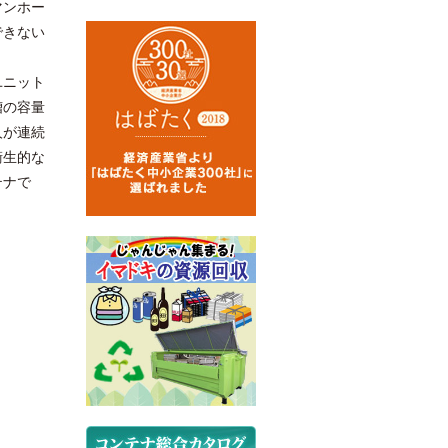
マンホー
できない
ユニット
槽の容量
人が連続
衛生的な
テナで
小便器からの配管