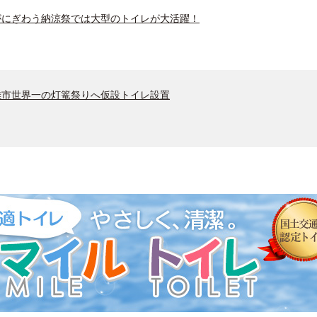
にぎわう納涼祭では大型のトイレが大活躍！
市世界一の灯篭祭りへ仮設トイレ設置