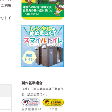
くご利用
全なトイ
製作基準適合
（社）日本自動車車体工業会加
盟・認定企業です。