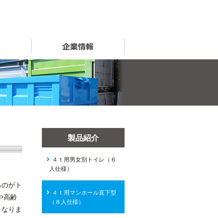
事例紹介
企業情報
製品紹介
４ｔ用男女別トイレ（６
人仕様）
るのがト
４ｔ用マンホール直下型
や高齢
（８人仕様）
となりま