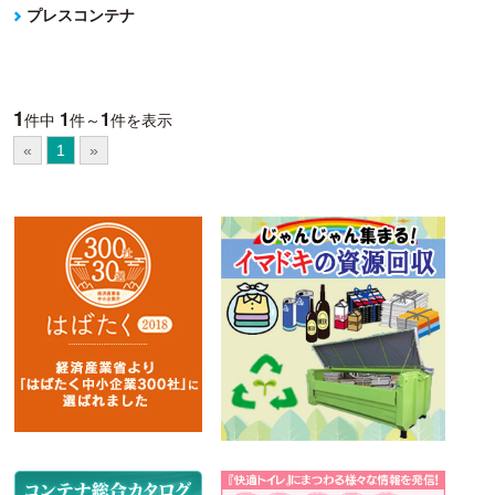
プレスコンテナ
1
1
1
件中
件～
件を表示
«
1
»