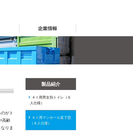
事例紹介
企業情報
製品紹介
４ｔ用男女別トイレ（６
人仕様）
るのがト
４ｔ用マンホール直下型
や高齢
（８人仕様）
となりま