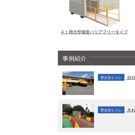
４ｔ用大型個室バリアフリータイプ
事例紹介
自社
男女別トイレ
きれ
男女別トイレ