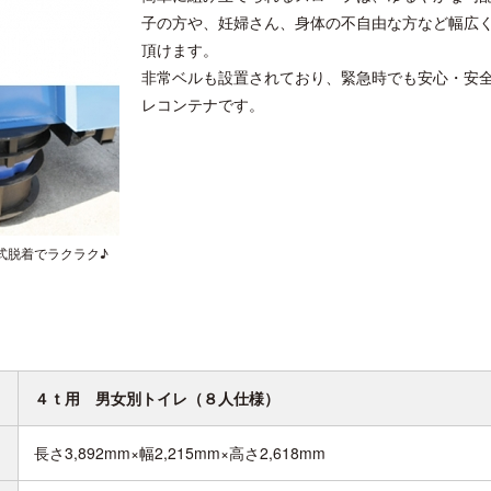
子の方や、妊婦さん、身体の不自由な方など幅広
頂けます。
非常ベルも設置されており、緊急時でも安心・安
レコンテナです。
式脱着でラクラク♪
４ｔ用 男女別トイレ（８人仕様）
長さ3,892mm×幅2,215mm×高さ2,618mm