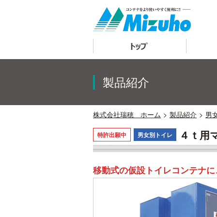
トップ
製品紹介
株式会社瑞穂 ホーム
製品紹介
男
４ｔ用
特許出願中
男女別トイレ
移動式の仮設トイレコンテナに