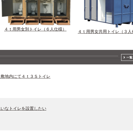
４ｔ用男女別トイレ（６人仕様）
４ｔ用男女共用トイレ（３人
一覧
敷地内にて４ｔ３Ｓトイレ
いなトイレを設置したい