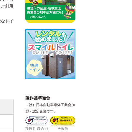
くご利用
全なトイ
製作基準適合
（社）日本自動車車体工業会加
盟・認定企業です。