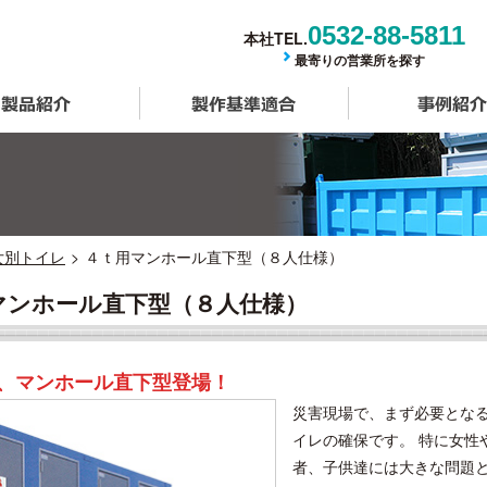
0532-88-5811
本社TEL.
最寄りの営業所を探す
製品紹介
製作基準適合
女別トイレ
４ｔ用マンホール直下型（８人仕様）
マンホール直下型（８人仕様）
、マンホール直下型登場！
災害現場で、まず必要とな
イレの確保です。 特に女性
者、子供達には大きな問題