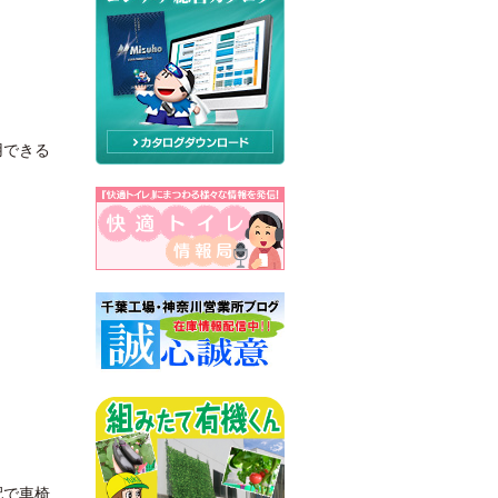
！
用できる
配で車椅