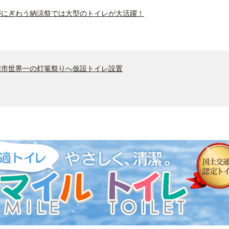
にぎわう納涼祭では大型のトイレが大活躍！
市世界一の灯篭祭りへ仮設トイレ設置